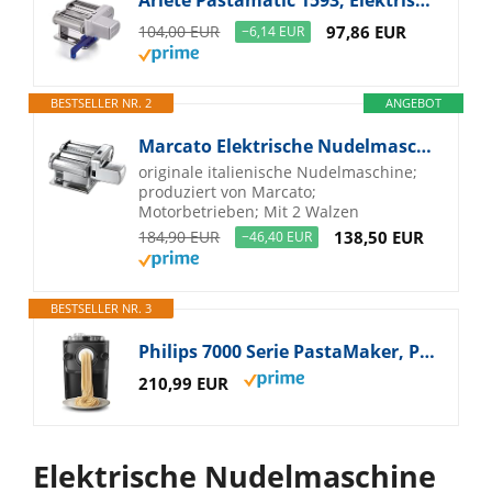
104,00 EUR
97,86 EUR
−6,14 EUR
BESTSELLER NR. 2
ANGEBOT
Marcato Elektrische Nudelmaschine Atlas 150 + Motor, Atlasmotor, Für Pasta, Lasagne, Fettuccine, Tagliolini, aus Edelstahl
originale italienische Nudelmaschine;
produziert von Marcato;
Motorbetrieben; Mit 2 Walzen
184,90 EUR
138,50 EUR
−46,40 EUR
BESTSELLER NR. 3
Philips 7000 Serie PastaMaker, Perfekte Nudeln Selbstgemacht, Automatisches Wiegen, 8 Pastasorten, Einfache Reinigung, bis zu 8 Portionen, ProExtrude-Technologie, Vegan, Glutenfrei, Schwarz(HR2665/93)
210,99 EUR
Elektrische Nudelmaschine