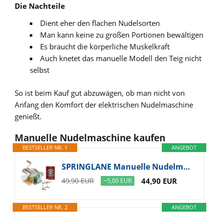
Die Nachteile
Dient eher den flachen Nudelsorten
Man kann keine zu großen Portionen bewältigen
Es braucht die körperliche Muskelkraft
Auch knetet das manuelle Modell den Teig nicht
selbst
So ist beim Kauf gut abzuwägen, ob man nicht von
Anfang den Komfort der elektrischen Nudelmaschine
genießt.
Manuelle Nudelmaschine kaufen
BESTSELLER NR. 1
ANGEBOT
SPRINGLANE Manuelle Nudelmaschine Nonna, Edelstahl, Pastamaker inkl. Rezeptheft, Nudeltrockner & 3 Schneideaufsätze für Spaghetti, Lasagne, Tagliatelle - Mint
49,90 EUR
44,90 EUR
−5,00 EUR
BESTSELLER NR. 2
ANGEBOT