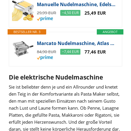
Manuelle Nudelmaschine, Edelstahl Pastamaker mit zwei Breiten, Walze und Kutter aus Edelstahl mit 7 einstellbaren Stärken für Nudeln, Spaghetti, Fettuccine, Lasagna, Silver
29,99 EUR
25,49 EUR
−4,50 EUR
BESTSELLER NR. 3
ANGEBOT
Marcato Nudelmaschine, Atlas 150, Nudelhersteller, Frische Pasta, Lasagne, Fettuccine, Tagliolini, Verchromter Stahl, Kompatibel mit 11 Extra-Formaten
84,90 EUR
77,46 EUR
−7,44 EUR
Die elektrische Nudelmaschine
Sie ist beliebter denn je und ein Allrounder und knetet
den Teig in der Komfortvariante als Pasta Maker selbst,
den man mit speziellen Einsätzen nach seinem Gusto
nach Lust und Laune formen kann. Ob Penne, Lasagne
Platten, die gefüllte Pasta, Makkaroni oder Rigatoni, sie
erfüllt jeden Herzenswunsch. Und der große Vorteil
daran, sie stellt keine körperliche Herausforderung dar.