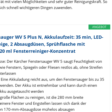
rät mit vielen Möglichkeiten und sehr guter Reinigungskraft. So
ich schnell wichtigeren Dingen zuwenden.
ANGEBOT
uger WV 5 Plus N, Akkulaufzeit: 35 min, LED-
ige, 2 Absaugdüsen, Sprühflasche mit
20 ml Fensterreiniger-Konzentrat
isse: Der Kärcher Fenstersauger WV 5 saugt Feuchtigkeit von
wie Fenstern, Spiegeln oder Fliesen restlos ab, ohne Streifen
nterlassen
Eine Akkuladung reicht aus, um den Fenstersauger bis zu 35
wenden. Der Akku ist entnehmbar und kann durch einen
akku ausgetauscht werden
roße Flächen zu reinigen, ist die 280 mm breite
einere Fenster und Engstellen lassen sich dank der
len 170-mm-Absaugdüse mühelos absaugen