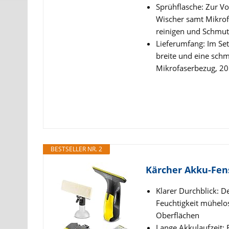
Sprühflasche: Zur Vo
Wischer samt Mikrof
reinigen und Schmutz
Lieferumfang: Im Set
breite und eine sch
Mikrofaserbezug, 20
BESTSELLER NR. 2
Kärcher Akku-Fens
Klarer Durchblick: D
Feuchtigkeit mühelo
Oberflächen
Lange Akkulaufzeit: 