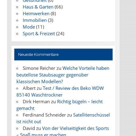
Gesundheit
(6)
Haus & Garten
(66)
Heimwerken
(8)
Immobilien
(3)
Mode
(11)
Sport & Freizeit
(24)
Neueste Kommentare
Simone Reicher
zu
Welche Vorteile haben
beutellose Staubsauger gegenüber
klassischen Modellen?
Albert
zu
Test / Review des Beko WDW
85140 Waschtrockner
Dirk Herman
zu
Richtig bügeln – leicht
gemacht
Ferdinand Schneider
zu
Satellitenschüssel
ist nicht out
David
zu
Von der Vielseitigkeit des Sports
– Spaß muss er machen