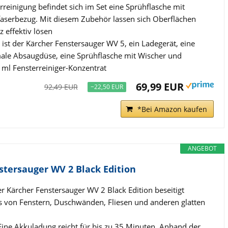
rreinigung befindet sich im Set eine Sprühflasche mit
aserbezug. Mit diesem Zubehör lassen sich Oberflächen
 effektiv lösen
 ist der Kärcher Fenstersauger WV 5, ein Ladegerät, eine
male Absaugdüse, eine Sprühflasche mit Wischer und
 ml Fensterreiniger-Konzentrat
69,99 EUR
92,49 EUR
−22,50 EUR
*Bei Amazon kaufen
ANGEBOT
tersauger WV 2 Black Edition
er Kärcher Fenstersauger WV 2 Black Edition beseitigt
s von Fenstern, Duschwänden, Fliesen und anderen glatten
Eine Akkuladung reicht für bis zu 35 Minuten. Anhand der