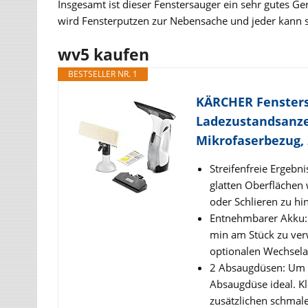
Insgesamt ist dieser Fenstersauger ein sehr gutes Ge
wird Fensterputzen zur Nebensache und jeder kann s
wv5 kaufen
BESTSELLER NR. 1
KÄRCHER Fenstersa
Ladezustandsanze
Mikrofaserbezug, 
Streifenfreie Ergebn
glatten Oberflächen 
oder Schlieren zu hi
Entnehmbarer Akku: 
min am Stück zu ver
optionalen Wechsel
2 Absaugdüsen: Um g
Absaugdüse ideal. Kl
zusätzlichen schma