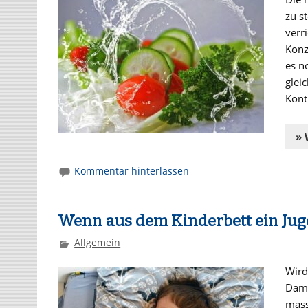
zu s
verr
Konze
es n
glei
Kont
» 
Kommentar hinterlassen
Wenn aus dem Kinderbett ein Jug
Allgemein
Wird
Dami
mass