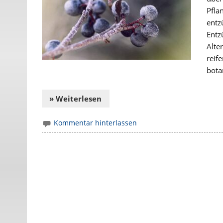
Pfla
entz
Entz
Alte
reif
bota
» Weiterlesen
Kommentar hinterlassen