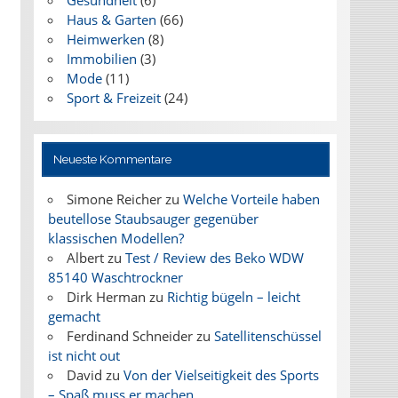
Gesundheit
(6)
Haus & Garten
(66)
Heimwerken
(8)
Immobilien
(3)
Mode
(11)
Sport & Freizeit
(24)
Neueste Kommentare
Simone Reicher
zu
Welche Vorteile haben
beutellose Staubsauger gegenüber
klassischen Modellen?
Albert
zu
Test / Review des Beko WDW
85140 Waschtrockner
Dirk Herman
zu
Richtig bügeln – leicht
gemacht
Ferdinand Schneider
zu
Satellitenschüssel
ist nicht out
David
zu
Von der Vielseitigkeit des Sports
– Spaß muss er machen