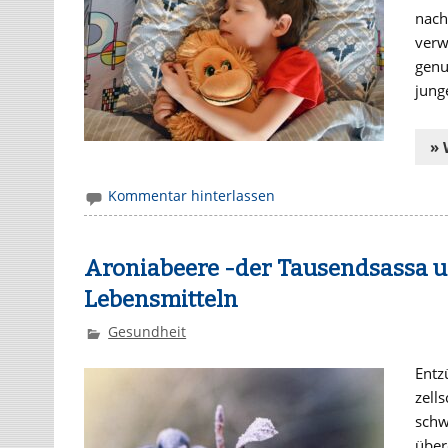
nach
verw
genu
jung
» 
Kommentar hinterlassen
Aroniabeere -der Tausendsassa un
Lebensmitteln
Gesundheit
Entz
zell
schw
über