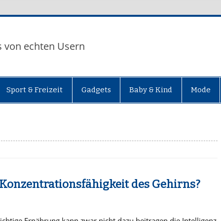
s von echten Usern
Sport & Freizeit
Gadgets
Baby & Kind
Mode
 Konzentrationsfähigkeit des Gehirns?
richtige Ernährung kann zwar nicht dazu beitragen die Intelligenz