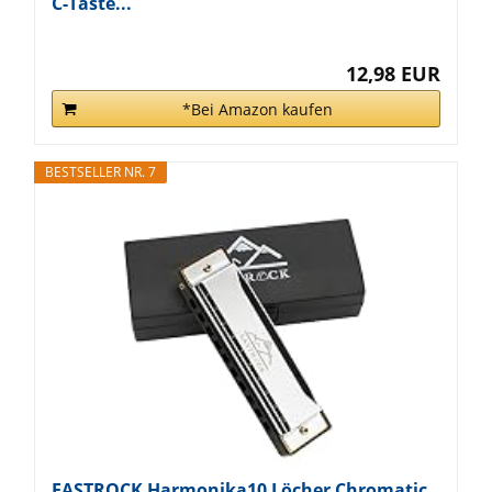
C-Taste...
12,98 EUR
*Bei Amazon kaufen
BESTSELLER NR. 7
EASTROCK Harmonika10 Löcher Chromatic