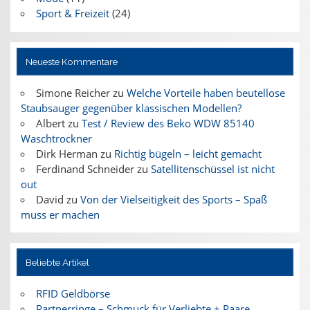
Sport & Freizeit
(24)
Neueste Kommentare
Simone Reicher
zu
Welche Vorteile haben beutellose
Staubsauger gegenüber klassischen Modellen?
Albert
zu
Test / Review des Beko WDW 85140
Waschtrockner
Dirk Herman
zu
Richtig bügeln – leicht gemacht
Ferdinand Schneider
zu
Satellitenschüssel ist nicht
out
David
zu
Von der Vielseitigkeit des Sports – Spaß
muss er machen
Beliebte Artikel
RFID Geldbörse
Partnerringe – Schmuck für Verliebte + Paare