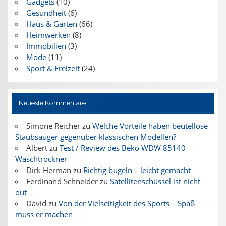
Gadgets
(10)
Gesundheit
(6)
Haus & Garten
(66)
Heimwerken
(8)
Immobilien
(3)
Mode
(11)
Sport & Freizeit
(24)
Neueste Kommentare
Simone Reicher
zu
Welche Vorteile haben beutellose
Staubsauger gegenüber klassischen Modellen?
Albert
zu
Test / Review des Beko WDW 85140
Waschtrockner
Dirk Herman
zu
Richtig bügeln – leicht gemacht
Ferdinand Schneider
zu
Satellitenschüssel ist nicht
out
David
zu
Von der Vielseitigkeit des Sports – Spaß
muss er machen