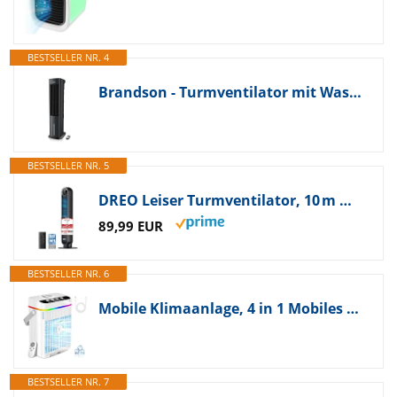
BESTSELLER NR. 4
Brandson - Turmventilator mit Wasserkühlung 5 in 1 - Preisträger 2025 - Verdunstungskühler - Luftkühler - Ventilator - mobile Klimaanlage ohne Abluftschlauch - leise - 4L Wassertank
BESTSELLER NR. 5
DREO Leiser Turmventilator, 10 m Wurfweite 4 Geschwindigstufen 4 Modi 8 Std. Timer 90° oszillierende Ventilator mit Kühlung Fernbedienung für Schlafzimmer,Turmventilator 307, Schwarz
89,99 EUR
BESTSELLER NR. 6
Mobile Klimaanlage, 4 in 1 Mobiles Klimagerät mit Kühlen Nebel, Klimaanlage Mobil ohne Abluftschlauch Luftkühler Mini mit 3 Stufen & 7 Farben Nachtlicht, Tragbarer Air Conditioner für Zuhause/Büro
BESTSELLER NR. 7