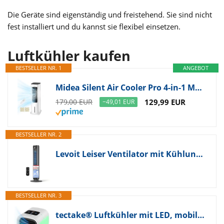
Die Geräte sind eigenständig und freistehend. Sie sind nicht
fest installiert und du kannst sie flexibel einsetzen.
Luftkühler kaufen
BESTSELLER NR. 1
ANGEBOT
Midea Silent Air Cooler Pro 4-in-1 Mobile Klimaanlage Leiser:Luftkühler,Turmgebläse,Luftbefeuchter und Luftreiniger,mit Fernbedienung,5L Wassertank,355m³/h Luftdurchsatz,55W,LED-Display,Timer,Weiß
179,00 EUR
129,99 EUR
−49,01 EUR
BESTSELLER NR. 2
Levoit Leiser Ventilator mit Kühlung - Turmventilator mit Fernbedienung - Oszillierender Säulenventilator mit Fortschrittlichem Schlafmodus - 5 Geschwindigkeiten 4 Modi 12 Std Timer - Mattgrau 92 cm
BESTSELLER NR. 3
tectake® Luftkühler mit LED, mobile Klimaanlage ohne Abluftschlauch, Ventilator mit Wasserkühlung, Klimagerät, Air Conditioner, Tischventilator und Luftbefeuchter in einem, Mini Klimaanlage - weiß