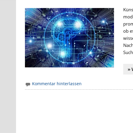
Künst
mode
prom
ob e
wiss
Nach
Such
» 
Kommentar hinterlassen