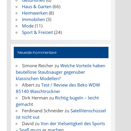
Gesundheit
(6)
Haus & Garten
(66)
Heimwerken
(8)
Immobilien
(3)
Mode
(11)
Sport & Freizeit
(24)
Neueste Kommentare
Simone Reicher
zu
Welche Vorteile haben
beutellose Staubsauger gegenüber
klassischen Modellen?
Albert
zu
Test / Review des Beko WDW
85140 Waschtrockner
Dirk Herman
zu
Richtig bügeln – leicht
gemacht
Ferdinand Schneider
zu
Satellitenschüssel
ist nicht out
David
zu
Von der Vielseitigkeit des Sports
– Spaß muss er machen