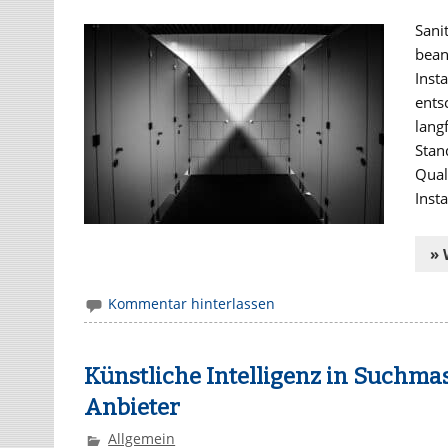
Sani
bean
Inst
ents
lang
Stan
Qual
Inst
» 
Kommentar hinterlassen
Künstliche Intelligenz in Suchma
Anbieter
Allgemein