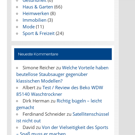
Gesundheit
(6)
Haus & Garten
(66)
Heimwerken
(8)
Immobilien
(3)
Mode
(11)
Sport & Freizeit
(24)
Neueste Kommentare
Simone Reicher
zu
Welche Vorteile haben
beutellose Staubsauger gegenüber
klassischen Modellen?
Albert
zu
Test / Review des Beko WDW
85140 Waschtrockner
Dirk Herman
zu
Richtig bügeln – leicht
gemacht
Ferdinand Schneider
zu
Satellitenschüssel
ist nicht out
David
zu
Von der Vielseitigkeit des Sports
– Spaß muss er machen