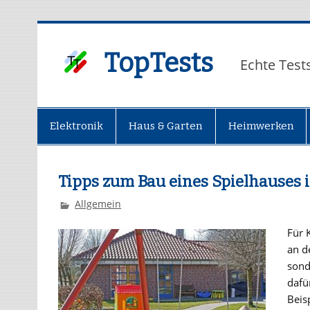
TopTests
Echte Test
Elektronik
Haus & Garten
Heimwerken
Tipps zum Bau eines Spielhauses 
Allgemein
Für 
an de
sond
dafü
Beis