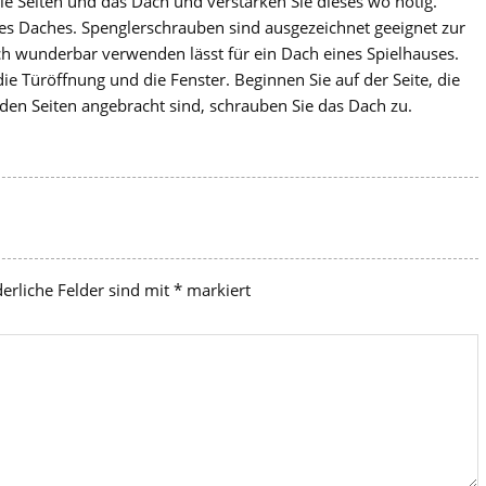
e Seiten und das Dach und verstärken Sie dieses wo nötig.
es Daches. Spenglerschrauben sind ausgezeichnet geeignet zur
ch wunderbar verwenden lässt für ein Dach eines Spielhauses.
e Türöffnung und die Fenster. Beginnen Sie auf der Seite, die
 den Seiten angebracht sind, schrauben Sie das Dach zu.
derliche Felder sind mit
*
markiert