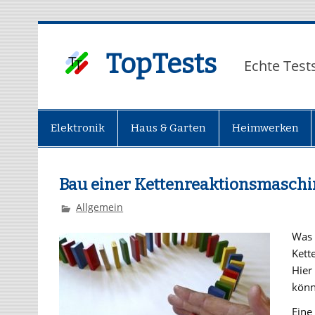
TopTests
Echte Test
Elektronik
Haus & Garten
Heimwerken
Bau einer Kettenreaktionsmaschi
Allgemein
Was 
Kett
Hier
könn
Eine