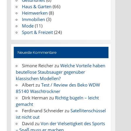
Gesundheit
(6)
Haus & Garten
(66)
Heimwerken
(8)
Immobilien
(3)
Mode
(11)
Sport & Freizeit
(24)
Neueste Kommentare
Simone Reicher
zu
Welche Vorteile haben
beutellose Staubsauger gegenüber
klassischen Modellen?
Albert
zu
Test / Review des Beko WDW
85140 Waschtrockner
Dirk Herman
zu
Richtig bügeln – leicht
gemacht
Ferdinand Schneider
zu
Satellitenschüssel
ist nicht out
David
zu
Von der Vielseitigkeit des Sports
– Spaß muss er machen