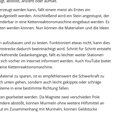
ugt, abstößt, anzieht oder aufhält.
rzeugt werden kann, fällt einem meist als Erstes ein
 aufgestellt werden. Anschließend wird ein Stein angestupst, der
underbar in eine Kettenreaktionsmaschine eingebaut werden. Es
alten werden können. Nun können die Materialien und die Ideen
en aufzubauen und zu testen. Funktioniert etwas nicht, kann dies
strecke dadurch beeinträchtigt wird. Schritt für Schritt entsteht
kehrende Gedankengänge, fällt es leichter weiter Stationen
sich vorher im Internet informiert werden. Auch YouTube bietet
eine Kettenreaktionsmaschine.
terial zu sparen, ist es empfehlenswert die Schwerkraft zu
h unten gehen, sondern auch leicht gekippte oder schräge
teine in eine bestimmte Richtung fallen.
en gearbeitet werden. Da Magnete zwei verschieden Pole
andere abstößt, können Murmeln ohne weitere Hilfsmittel an
s gut im Zusammenhang mit Murmeln, können Geldstücke