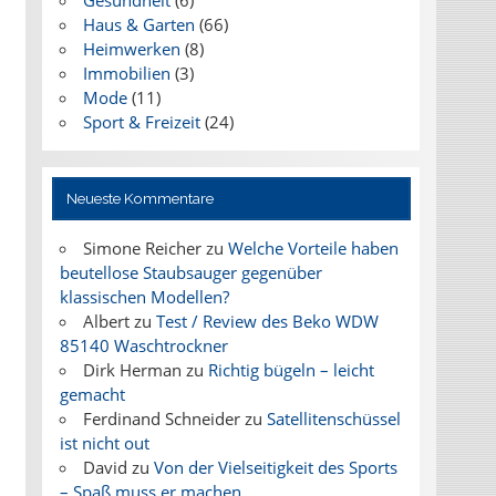
Gesundheit
(6)
Haus & Garten
(66)
Heimwerken
(8)
Immobilien
(3)
Mode
(11)
Sport & Freizeit
(24)
Neueste Kommentare
Simone Reicher
zu
Welche Vorteile haben
beutellose Staubsauger gegenüber
klassischen Modellen?
Albert
zu
Test / Review des Beko WDW
85140 Waschtrockner
Dirk Herman
zu
Richtig bügeln – leicht
gemacht
Ferdinand Schneider
zu
Satellitenschüssel
ist nicht out
David
zu
Von der Vielseitigkeit des Sports
– Spaß muss er machen