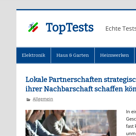
TopTests
Echte Test
Elektronik
Haus & Garten
Heimwerken
Lokale Partnerschaften strategisc
ihrer Nachbarschaft schaffen kö
Allgemein
In ei
Gesc
fast
unmi